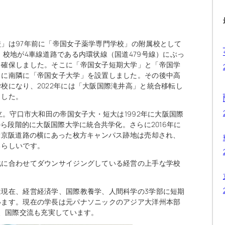
」は97年前に「帝国女子薬学専門学校」の附属校として
、校地が4車線道路である内環状線（国道479号線）にぶっ
を確保しました。そこに「帝国女子短期大学」と「帝国学
らに南隣に「帝国女子大学」を設置しました。その後中高
校になり、2022年には「大阪国際滝井高」と統合移転し
ました。
立。守口市大和田の帝国女子大・短大は1992年に大阪国際
から段階的に大阪国際大学に統合共学化。さらに2016年に
2京阪道路の横にあった枚方キャンパス跡地は売却され、
るらしいです。
化に合わせてダウンサイジングしている経営の上手な学校
現在、経営経済学、国際教養学、人間科学の3学部に短期
います。現在の学長は元パナソニックのアジア大洋州本部
り、国際交流も充実しています。