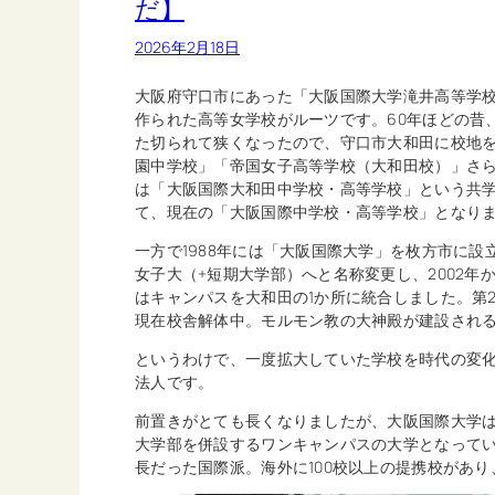
だ】
2026年2月18日
大阪府守口市にあった「大阪国際大学滝井高等学校
作られた高等女学校がルーツです。60年ほどの昔
た切られて狭くなったので、守口市大和田に校地
園中学校」「帝国女子高等学校（大和田校）」さ
は「大阪国際大和田中学校・高等学校」という共学
て、現在の「大阪国際中学校・高等学校」となり
一方で1988年には「大阪国際大学」を枚方市に設
女子大（+短期大学部）へと名称変更し、2002年
はキャンパスを大和田の1か所に統合しました。第
現在校舎解体中。モルモン教の大神殿が建設され
というわけで、一度拡大していた学校を時代の変
法人です。
前置きがとても長くなりましたが、大阪国際大学は
大学部を併設するワンキャンパスの大学となって
長だった国際派。海外に100校以上の提携校があ