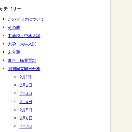
カテゴリー
このブログについて
その他
中学校・中学入試
大学・大学入試
未分類
進路・職業選び
関関同立即日分析
2月1日
2月2日
2月3日
2月4日
2月5日
2月6日
2月7日