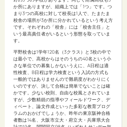
か所にありますが、組織上では「1つ」です。つ
まり3つの高校に対して校長は1人で、たまたま
校舎の場所が3か所に分かれているという考え方
です。それぞれの「校舎」には「校舎主任」と
いう最高責任者がいるという形態を取っていま
す。
平野校舎は1学年120名（3クラス）と3校の中で
は最小で、高校からはそのうちの40名という小
さな単位での募集しかないうえに、A日程は適
性検査、B日程は学力検査という入試の方式も
一般的ではありませんので難易度がわかりにく
いのですが、決して合格は簡単でないことは確
かです。少ない校則、自由な校風とされていま
すが、少数精鋭の指導やフィールドワーク、デ
ィベート、論文作成といった多彩な教育プログ
ラムのおかげでしょうか、昨年の東京阪神合格
者数は14名、大阪市立大・府立大・兵庫県大合
計で19名、関関同立98名（いずれもサンデー毎