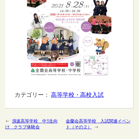
カテゴリー：
高等学校・高校入試
←
浪速高等学校 中3生向
金蘭会高等学校 入試関連イベン
け クラブ体験会
ト（その２）
→