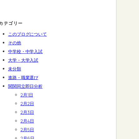
カテゴリー
このブログについて
その他
中学校・中学入試
大学・大学入試
未分類
進路・職業選び
関関同立即日分析
2月1日
2月2日
2月3日
2月4日
2月5日
2月6日