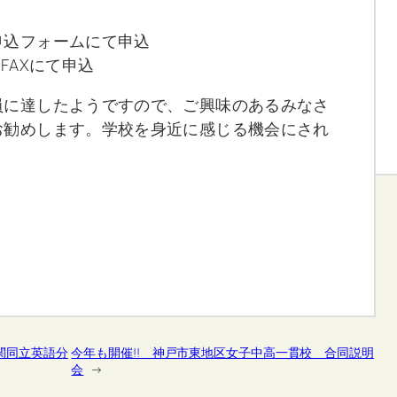
申込フォームにて申込
FAXにて申込
員に達したようですので、ご興味のあるみなさ
お勧めします。学校を身近に感じる機会にされ
関同立英語分
今年も開催!! 神戸市東地区女子中高一貫校 合同説明
会
→