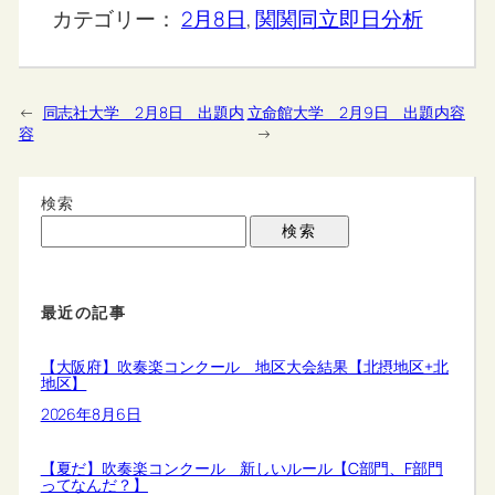
カテゴリー：
2月8日
, 
関関同立即日分析
←
同志社大学 2月8日 出題内
立命館大学 2月9日 出題内容
容
→
検索
検索
最近の記事
【大阪府】吹奏楽コンクール 地区大会結果【北摂地区+北
地区】
2026年8月6日
【夏だ】吹奏楽コンクール 新しいルール【C部門、F部門
ってなんだ？】