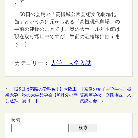
ます。
（30日の会場の「高槻城公園芸術文化劇場北
館」というのは元からある「高槻現代劇場」の
手前の建物のことです。奥の大ホールと本館は
現在取り壊し中ですが、手前の駐輪場は使えま
す。）
カテゴリー：
大学・大学入試
←
【23日は満席の学科も！】大阪工
【奈良の女子中学生へ】樟
業大学 秋の大学見学会【10月分の申
蔭高等学校 奈良地区 入
し込み。急げ！】
試説明会
→
検索
検索