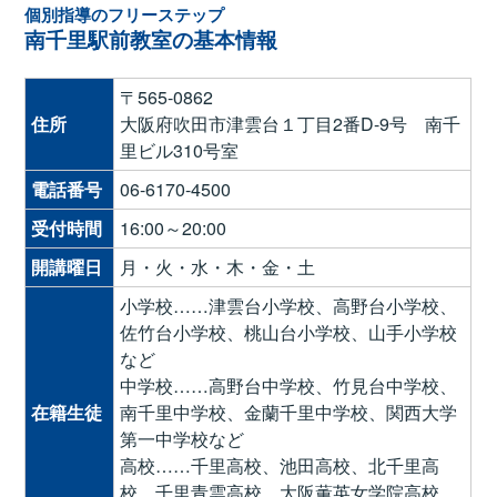
個別指導のフリーステップ
南千里駅前教室の基本情報
〒565-0862
住所
大阪府吹田市津雲台１丁目2番D-9号 南千
里ビル310号室
電話番号
06-6170-4500
受付時間
16:00～20:00
開講曜日
月・火・水・木・金・土
小学校……津雲台小学校、高野台小学校、
佐竹台小学校、桃山台小学校、山手小学校
など
中学校……高野台中学校、竹見台中学校、
在籍生徒
南千里中学校、金蘭千里中学校、関西大学
第一中学校など
高校……千里高校、池田高校、北千里高
校、千里青雲高校、大阪薫英女学院高校、