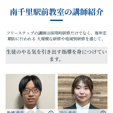
師とともにより良い教室づくりを日々心掛けており
南千里駅前教室の講師紹介
ます。どうぞお気軽に教室へお越しください。
教室でお会いできることを一同心よりお待ちしてお
ります。
フリーステップの講師は採用時研修だけでなく、毎年定
期的に行われる
大規模な研修や地域別研修を通じて、
生徒のやる気を引き出す指導を身につけてい
ます。
鳥越 先生
宗山 先生