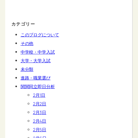
カテゴリー
このブログについて
その他
中学校・中学入試
大学・大学入試
未分類
進路・職業選び
関関同立即日分析
2月1日
2月2日
2月3日
2月4日
2月5日