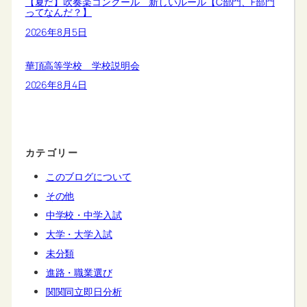
【夏だ】吹奏楽コンクール 新しいルール【C部門、F部門
ってなんだ？】
2026年8月5日
華頂高等学校 学校説明会
2026年8月4日
カテゴリー
このブログについて
その他
中学校・中学入試
大学・大学入試
未分類
進路・職業選び
関関同立即日分析