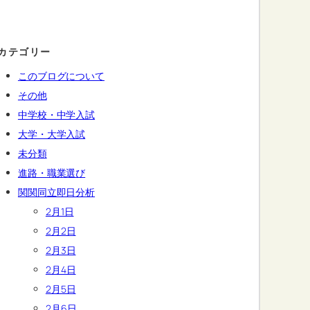
カテゴリー
このブログについて
その他
中学校・中学入試
大学・大学入試
未分類
進路・職業選び
関関同立即日分析
2月1日
2月2日
2月3日
2月4日
2月5日
2月6日