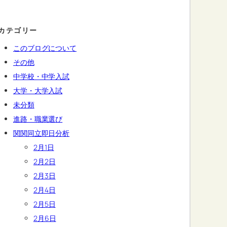
カテゴリー
このブログについて
その他
中学校・中学入試
大学・大学入試
未分類
進路・職業選び
関関同立即日分析
2月1日
2月2日
2月3日
2月4日
2月5日
2月6日