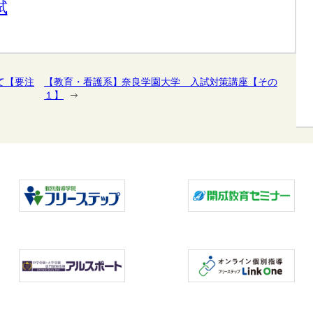
試
て【要注
【教育・看護系】奈良学園大学 入試対策講座【その
１】
→