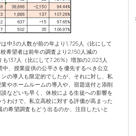
中3の人数が前の年より1,725人（比にして
校希望者は前年の調査より2,150人減の
137人（比にして7.26%）増加の2,023人
間中、授業提供の公平さを優先するべき公立
インの導入も限定的でしたが、それに対し、私
授業やホームルームの導入や、宿題送付と添削
懇談などいち早く、休校による生徒への影響を
いうわけで、私立高校に対する評価が高まった
域の希望調査もどう出るのか、注目したいと