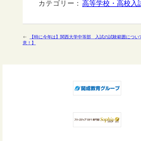
カテゴリー：
高等学校・高校入
←
【特に今年は】関西大学中等部 入試の試験範囲につい
意！】