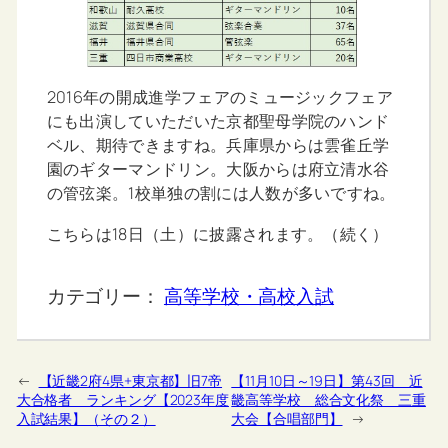
2016年の開成進学フェアのミュージックフェア
にも出演していただいた京都聖母学院のハンド
ベル、期待できますね。兵庫県からは雲雀丘学
園のギターマンドリン。大阪からは府立清水谷
の管弦楽。1校単独の割には人数が多いですね。
こちらは18日（土）に披露されます。（続く）
カテゴリー：
高等学校・高校入試
←
【近畿2府4県+東京都】旧7帝
【11月10日～19日】第43回 近
大合格者 ランキング【2023年度
畿高等学校 総合文化祭 三重
入試結果】（その２）
大会【合唱部門】
→