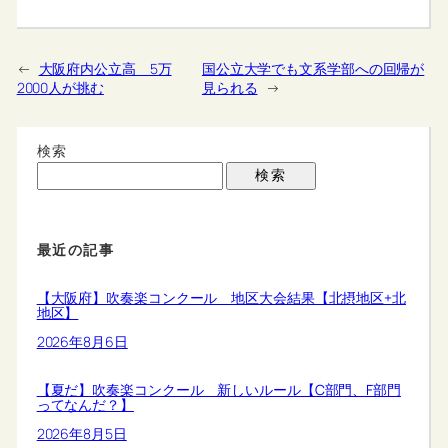
←
大阪府内公立高 5万
国公立大学でも文系学部への回帰が
2000人が挑む
見られる
→
検索
検索
最近の記事
【大阪府】吹奏楽コンクール 地区大会結果【北摂地区+北
地区】
2026年8月6日
【夏だ】吹奏楽コンクール 新しいルール【C部門、F部門
ってなんだ？】
2026年8月5日