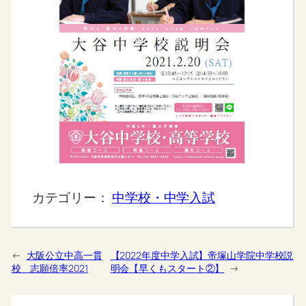
カテゴリー：
中学校・中学入試
←
大阪公立中高一貫
【2022年度中学入試】帝塚山学院中学校説
校 志願倍率2021
明会【早くもスタート②】
→