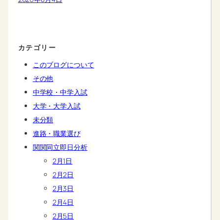
カテゴリー
このブログについて
その他
中学校・中学入試
大学・大学入試
未分類
進路・職業選び
関関同立即日分析
2月1日
2月2日
2月3日
2月4日
2月5日