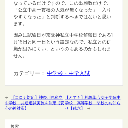
なっているだけですので、この出願数だけで、
「公立中高一貫校の人気が無くなった」「入り
やすくなった」と判断するべきではないと思い
ます。
因みに試験日が京阪神私立中学校解禁日である1
月16日と同一日という設定なので、私立との併
願が組みにくい、というのもあるのかもしれま
せん。
カテゴリー：
中学校・中学入試
←
【コロナ対応】神奈川県私立
【とても】札幌聖心女子学院中
中学校 共通追試実施を決定【安
学校 高等学校 閉校のお知ら
心の神対応】
せ【残念】
→
検索