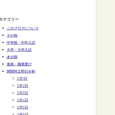
カテゴリー
このブログについて
その他
中学校・中学入試
大学・大学入試
未分類
進路・職業選び
関関同立即日分析
2月1日
2月2日
2月3日
2月4日
2月5日
2月6日