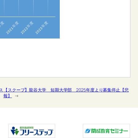
ス
【スクープ】龍谷大学 短期大学部 2025年度より募集停止【悲
報】
→