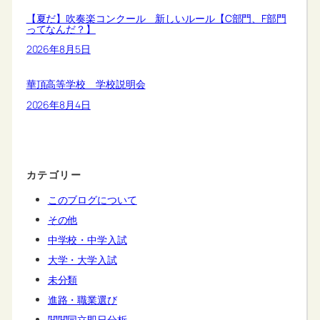
【夏だ】吹奏楽コンクール 新しいルール【C部門、F部門
ってなんだ？】
2026年8月5日
華頂高等学校 学校説明会
2026年8月4日
カテゴリー
このブログについて
その他
中学校・中学入試
大学・大学入試
未分類
進路・職業選び
関関同立即日分析