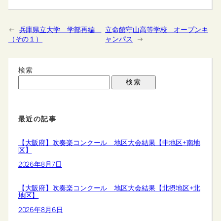
←
兵庫県立大学 学部再編
立命館守山高等学校 オープンキ
（その１）
ャンパス
→
検索
検索
最近の記事
【大阪府】吹奏楽コンクール 地区大会結果【中地区+南地
区】
2026年8月7日
【大阪府】吹奏楽コンクール 地区大会結果【北摂地区+北
地区】
2026年8月6日