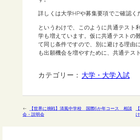
詳しくは大学HPや募集要項でご確認く
というわけで、このように共通テスト
学も増えています。仮に共通テストの
て同じ条件ですので、別に避ける理由
も出願機会を増やすために、共通テス
カテゴリー：
大学・大学入試
←
【世界に挑戦】清風中学校 国際6か年コース 相談
【
会・説明会
け