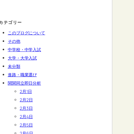
カテゴリー
このブログについて
その他
中学校・中学入試
大学・大学入試
未分類
進路・職業選び
関関同立即日分析
2月1日
2月2日
2月3日
2月4日
2月5日
2月6日