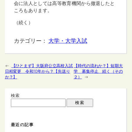
会に法人としては高等教育機関から撤退したと
ころもあります。
（続く）
カテゴリー：
大学・大学入試
←
【ひとまず】大阪府公立高校入試
【時代の流れか？】短期大
日程変更 令和10年から？【先送り
学 募集停止 続く（その
か？】
２）
→
検索
検索
最近の記事