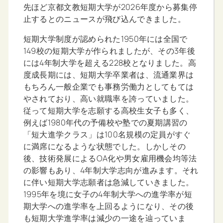
先ほど京都文教短期大学が2026年度から募集停
止するとのニュースが飛び込んできました。
短期大学制度が認められた1950年には全国で
149校の短期大学が作られましたが、その3年後
には4年制大学を超える228校となりました。高
度成長期には、短期大学卒業者は、流通業界は
もちろん一般企業でも事務労働力としてもては
やされており、高い就職率を誇っていました。
従って短期大学を志願する高校生女子も多く、
例えば1980年代の予備校や塾での夏期講習の
「短大進学クラス」は100名規模の定員がすぐ
に満席になるような状態でした。しかしその
後、技術発展によるOA化や男女雇用機会均等法
の影響もあり、4年制大学志向が進みます。それ
に伴い短期大学志願者は急減していきました。
1995年を境に女子の4年制大学への進学率が短
期大学への進学率を上回るようになり、その後
も短期大学進学率は減少の一途を辿っていま