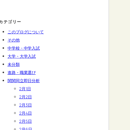
カテゴリー
このブログについて
その他
中学校・中学入試
大学・大学入試
未分類
進路・職業選び
関関同立即日分析
2月1日
2月2日
2月3日
2月4日
2月5日
2月6日