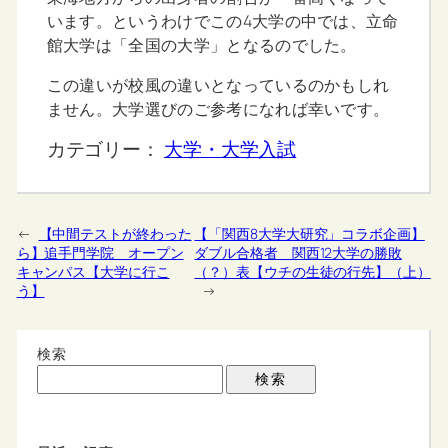
います。というわけでこの4大学の中では、立命
館大学は「全国の大学」となるのでした。
この違いが校風の違いとなっているのかもしれ
ません。大学選びのご参考になれば幸いです。
カテゴリー：
大学・大学入試
←
【中間テストが終わった
【「関西8大学大研究」コラボ企画】
ら】追手門学院 オープン
ダブル合格者 関西12大学の勝敗
キャンパス【大学に行こ
（？）表【ウチの生徒の行先】（上）
う】
→
検索
検索