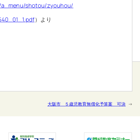
jp/a_menu/shotou/zyouhou/
9540_01_1.pdf
）より
大阪市 ５歳児教育無償化予算案 可決
→