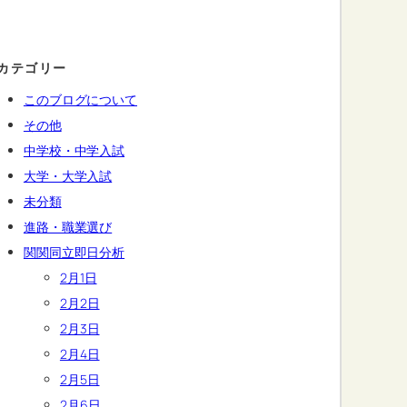
カテゴリー
このブログについて
その他
中学校・中学入試
大学・大学入試
未分類
進路・職業選び
関関同立即日分析
2月1日
2月2日
2月3日
2月4日
2月5日
2月6日