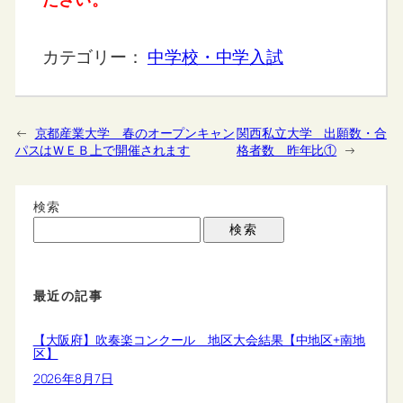
カテゴリー：
中学校・中学入試
←
京都産業大学 春のオープンキャン
関西私立大学 出願数・合
パスはＷＥＢ上で開催されます
格者数 昨年比①
→
検索
検索
最近の記事
【大阪府】吹奏楽コンクール 地区大会結果【中地区+南地
区】
2026年8月7日