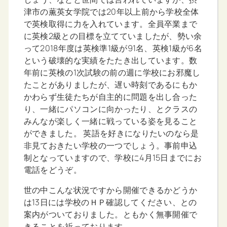
津市の薫英女学院では20年以上前から学校全体
で英検取得に力を入れています。全員卒業まで
に英検2級との目標を立てていましたが、勢い余
って2018年度は英検準1級が91名、英検1級が6名
という破壊的な実績をたたき出しています。数
年前に英検の1次試験の前の週に学校にお邪魔し
たことがありましたが、遅い時刻であるにもか
かわらず生徒たちが自主的に問題を出し合った
り、一緒にパソコンに向かったり、とクラスの
みんなが楽しく一緒に戦っている姿を見ること
ができました。 英語を好きになりたいのなら是
非見ておきたい学校の一つでしょう。事前申込
制となっていますので、学校に4月15日までにお
電話をどうぞ。
世の中こんな状況ですから開催できるかどうか
は13日には学校のＨＰ確認してください、との
案内がついておりました。ともかく無事開催で
きることを祈っております。