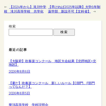
←
【2024年から】滝川中学
【早ければ2025年以降】大学6年制
校 滝川高等学校 共学化
薬学部 新設不可【文科省】
→
検索
検索
最近の記事
【大阪府】吹奏楽コンクール 地区大会結果【北摂地区+北
地区】
2026年8月6日
【夏だ】吹奏楽コンクール 新しいルール【C部門、F部門
ってなんだ？】
2026年8月5日
華頂高等学校 学校説明会