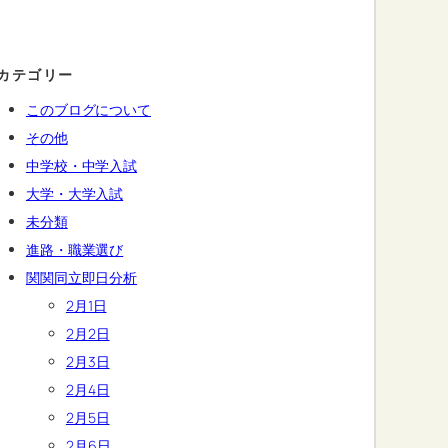
カテゴリー
このブログについて
その他
中学校・中学入試
大学・大学入試
未分類
進路・職業選び
関関同立即日分析
2月1日
2月2日
2月3日
2月4日
2月5日
2月6日