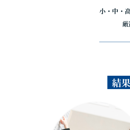
小・中・
厳
結