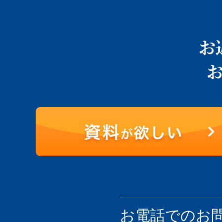
お
お電話での
お