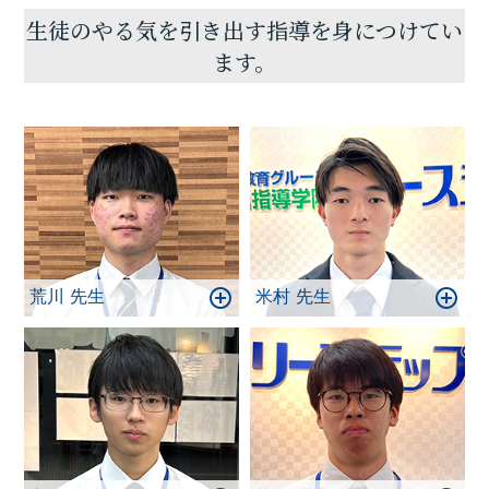
の実現をしましょう！
生徒のやる気を引き出す指導を身につけてい
ます。
荒川 先生
米村 先生