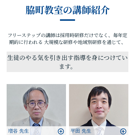
カリキュラムを設定し、毎回の授業で理解度テスト
脇町教室の講師紹介
を実施、テスト1週間前からテスト直前対策ゼミを行
い、目標点達成に向けて学習を進めていますので、
計画的に学力向上が目指すことが可能です。
またフリーステップでは駿台ダイバースも開講して
フリーステップの講師は採用時研修だけでなく、毎年定
います。思い立ったときに素早く行動に移し、効率
のよい学習を行うことで目標達成は実現します!一緒
期的に行われる
大規模な研修や地域別研修を通じて、
に頑張りましょう！
生徒のやる気を引き出す指導を身につけてい
ます。
増谷 先生
平田 先生