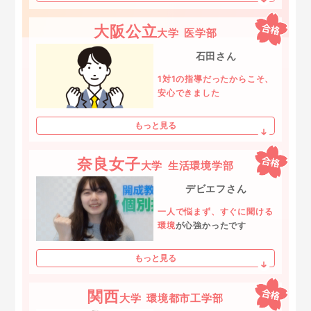
大阪公立
大学
医学部
石田さん
1対1の指導だったからこそ、
安心できました
もっと見る
奈良女子
大学
生活環境学部
デビエフさん
一人で悩まず、すぐに聞ける
環境
が心強かったです
もっと見る
関西
大学
環境都市工学部