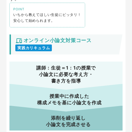
POINT
・難関大学在籍・出身で総合型選抜の
多様な出題形式に対
・
総合型選抜に特化
した学習プランナーがサポート！
いちから教えてほしい生徒にピッタリ！
・
科目対策や試験対策
も、対面指導の個別指導学院フリー
応
安心して始められます。
・
「フォローアップ面談」
でご家庭と連携
ステップやオンライン個別指導フリーステップ
・総合型選抜対策に特化した研修を通じ
「指導力」「人間
・フォローアップ面談では
「進路指導」、「学習プラン作
LinkOneで
組み合わせ可能
！
力」「責任感」
を兼ね備えます
成」
をはじめとするケアを行います
・一人ひとりの課題に
細部まで徹底した指導
で合格までサ
・
一人ひとりの志望校に合わせた指導
オンライン小論文対策コース
・面談以外にも家庭連絡を通じ、一人ひとりの目標達成ま
ポート！
・コースごとの
担任制による継続指導
で着実な成果へ導き
実践カリキュラム
でナビゲート
ます
講師：生徒＝1：1の授業で
小論文に必要な考え方・
書き方を指導
授業中に作成した
構成メモを基に小論文を作成
添削を繰り返し
小論文を完成させる