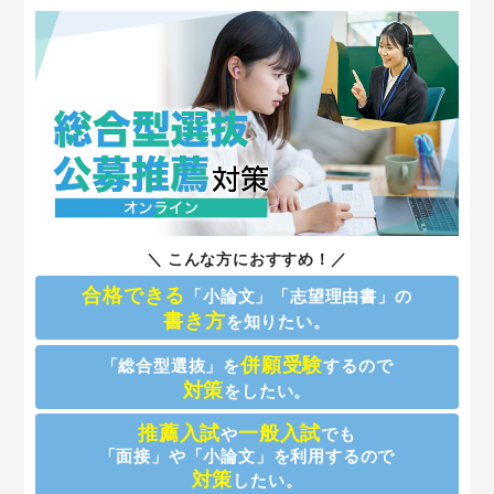
＼ こんな方におすすめ！／
合格できる
「小論文」「志望理由書」の
書き方
を知りたい。
併願受験
「総合型選抜」を
するので
対策
をしたい。
推薦入試
一般入試
や
でも
「面接」や「小論文」を利用するので
対策
したい。