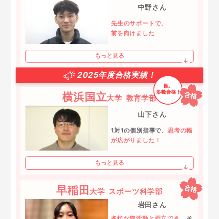
中野さん
先生のサポートで、
前を向けました
もっと見る
2025年度合格実績！
横浜国立
大学
教育学部
山下さん
1対1の個別指導で、
思考の幅
が広がりました！
もっと見る
早稲田
大学
スポーツ科学部
岩田さん
多忙な部活動と両立でき、
そ