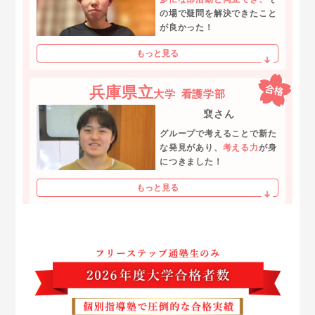
の場で疑問を解決できたこと
が良かった！
もっと見る
兵庫県立
大学
看護学部
裵さん
グループで考えることで新た
な発見があり、
考える力
が身
につきました！
もっと見る