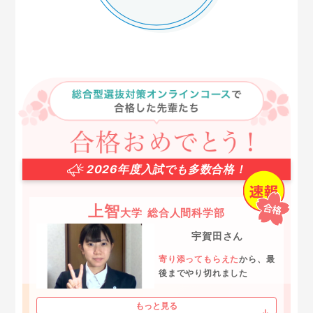
2026年度入試でも多数合格！
上智
大学
総合人間科学部
宇賀田さん
寄り添ってもらえた
から、最
後までやり切れました
もっと見る