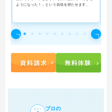
ま
ようになった！」という自信を持たせます。
る
う
ま
プロの
ヒミツ