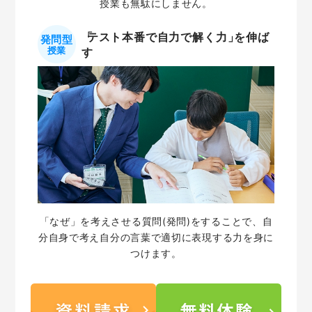
授業も無駄にしません。
「
テスト本番で自力で解く力
」
を伸ば
発問型
授業
す
「なぜ」を考えさせる質問(発問)をすることで、自
分自身で考え自分の言葉で適切に表現する力を身に
つけます。