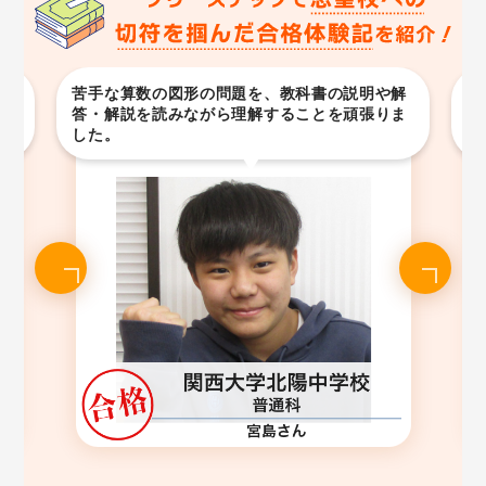
が
苦手な算数の図形の問題を、教科書の説明や解
受
理
答・解説を読みながら理解することを頑張りま
あ
した。
し