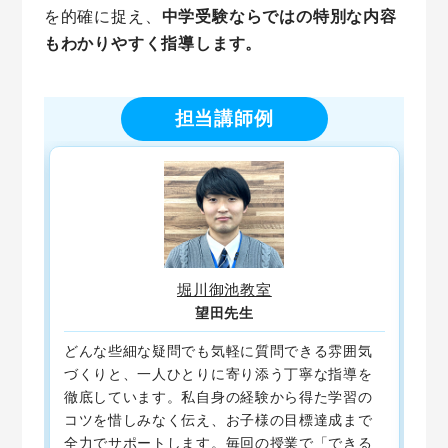
を的確に捉え、
中学受験ならではの特別な内容
もわかりやすく指導します。
担当講師例
堀川御池教室
望田先生
る
どんな些細な疑問でも気軽に質問できる雰囲気
「
自
づくりと、一人ひとりに寄り添う丁寧な指導を
ら
徹底しています。私自身の経験から得た学習の
系
生
コツを惜しみなく伝え、お子様の目標達成まで
理
を
全力でサポートします。毎回の授業で「できる
わ