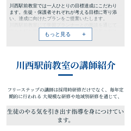
川西駅前教室では一人ひとりの目標達成にこだわり
ます。生徒・保護者それぞれが考える目標に寄り添
い、達成に向けたプランをご提案いたします。
川西駅前教室にて学習プランナーとの面談を通じて
悩みを打ち明けてください。解決に至る最善の方法
もっと見る
を一緒に考えていきます。
点数アップと大学受験に強いフリーステップで皆さ
んも点数アップ、志望校合格など一人ひとりが考え
川西駅前教室の講師紹介
る目標を一緒に達成しましょう。
フリーステップの講師は採用時研修だけでなく、毎年定
期的に行われる
大規模な研修や地域別研修を通じて、
生徒のやる気を引き出す指導を身につけてい
ます。