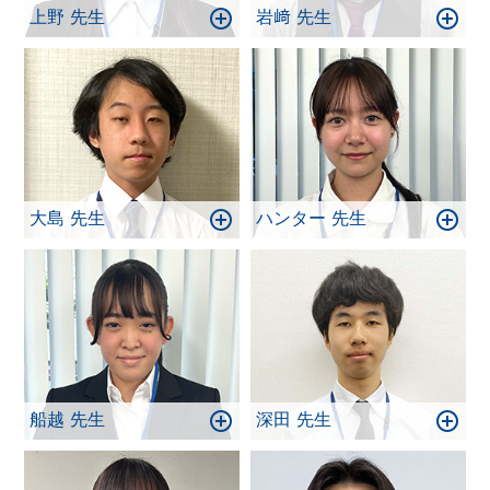
上野 先生
岩﨑 先生
大島 先生
ハンター 先生
船越 先生
深田 先生