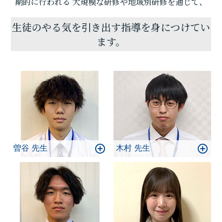
とで目標達成は実現します!一緒に頑張りましょう！
期的に行われる
大規模な研修や地域別研修を通じて、
生徒のやる気を引き出す指導を身につけてい
ます。
曽谷 先生
木村 先生