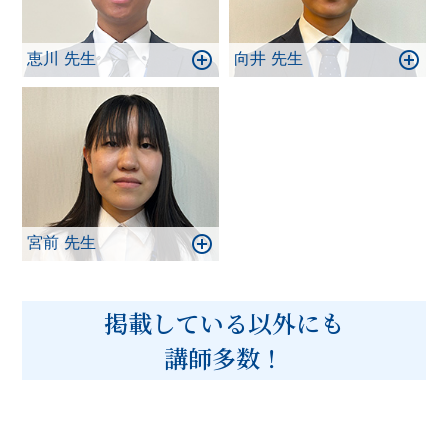
恵川 先生
向井 先生
宮前 先生
掲載している以外にも
講師多数！