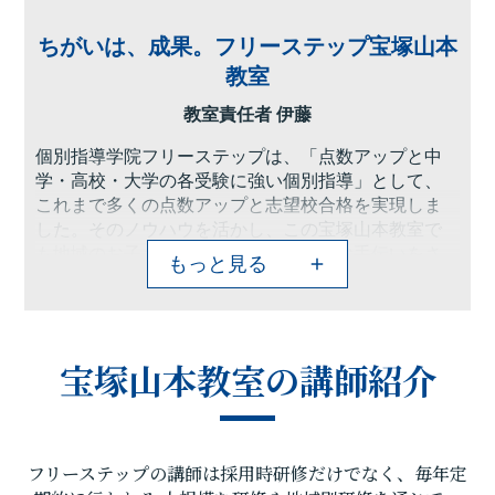
ちがいは、成果。フリーステップ宝塚山本
教室
教室責任者 伊藤
個別指導学院フリーステップは、「点数アップと中
学・高校・大学の各受験に強い個別指導」として、
これまで多くの点数アップと志望校合格を実現しま
した。そのノウハウを活かし、この宝塚山本教室で
も地域のお子さま方の「夢の実現」のお手伝いをさ
もっと見る
せていただきたいと思います。フリーステップで
は、一人ひとりに合わせた目標達成までのカリキュ
ラムを設定し、講師1名につき生徒1名～2名の個別指
導で授業を行い毎授業ごとの理解度テストを実施、
宝塚山本教室の講師紹介
目標点達成に向けて学習を進めていますので、計画
的に学力向上が目指すことが可能です。
またフリーステップでは大学受験に強い個別指導塾
として多くの大学合格実績を誇ります。思い立った
フリーステップの講師は採用時研修だけでなく、毎年定
ときに素早く行動に移し、効率のよい学習を行うこ