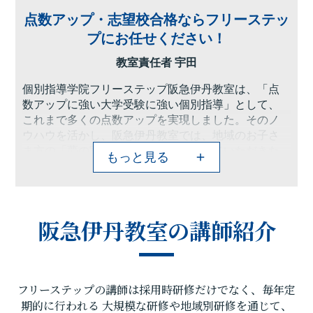
点数アップ・志望校合格ならフリーステッ
プにお任せください！
教室責任者 宇田
個別指導学院フリーステップ阪急伊丹教室は、「点
数アップに強い大学受験に強い個別指導」として、
これまで多くの点数アップを実現しました。そのノ
ウハウを活かし、阪急伊丹教室では、地域のお子さ
ま方の「夢の実現」のお手伝いをさせていただきた
もっと見る
いと思います。一人ひとりに合わせたテスト・受験
までのカリキュラムを設定し、毎回の授業で理解度
テストを実施して日々の学習をサポート、目標点達
成に向けて学習を進めていますので計画的に学力向
阪急伊丹教室の講師紹介
上が目指すことが可能です。
苦手分野の克服、成績アップ、入試対策など、学習
に関するご相談・ご要望のある方がいらっしゃいま
したら、お気軽に阪急伊丹教室までお問い合わせく
フリーステップの講師は採用時研修だけでなく、毎年定
ださい。ゴールに向けて計画を立て、効率の良い勉
強をすることで目標は実現できます!一緒に頑張りま
期的に行われる
大規模な研修や地域別研修を通じて、