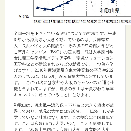
全国平均を下回っている3県についての推移です。平成
15年から滋賀県が大きく動いているのは、兵庫県立
大、長浜バイオ大の開設や、その後の立命館大学びわ
こ草津キャンパス（BKC）の定員増、龍谷大学瀬田学
舎に理工学部情報メディア学科、環境ソリューション
工学科などが新設されるなどの影響です。一つ例を挙
げますと、2016年度滋賀県立東大津高校の卒業生232
人のうち53名（13.5%）が立命館大学に進学していま
す。（この53名には京都や大阪のキャンパスに通う生
徒も含まれていますが、理系の学生は全員びわこ草津
キャンパスに通っていることになります。）
和歌山は、流出数―流入数＝2712名と大きく流出が超
過しており、地元の大学には490名、（11.2%）しか進
学していない計算になります。この割合は全国最低で
す。これは和歌山には大学が少ないことも影響してい
ます。（和歌山県内には和歌山大学、県立医科大学、