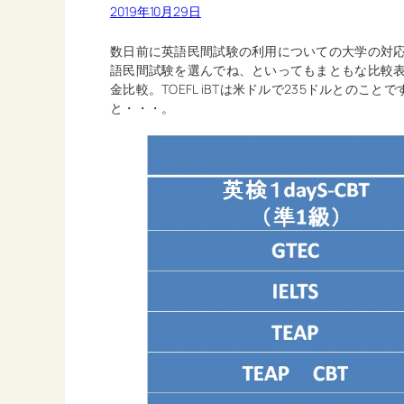
2019年10月29日
数日前に英語民間試験の利用についての大学の対
語民間試験を選んでね、といってもまともな比較表
金比較。TOEFL iBTは米ドルで235ドルとのこ
と・・・。