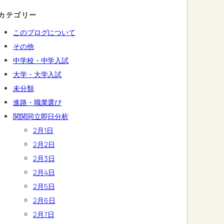
カテゴリー
このブログについて
その他
中学校・中学入試
大学・大学入試
未分類
進路・職業選び
関関同立即日分析
2月1日
2月2日
2月3日
2月4日
2月5日
2月6日
2月7日