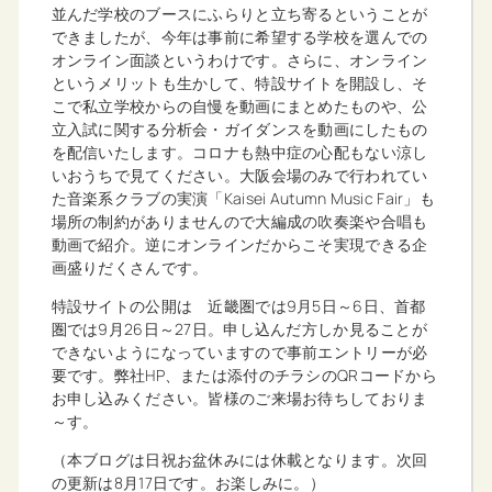
並んだ学校のブースにふらりと立ち寄るということが
できましたが、今年は事前に希望する学校を選んでの
オンライン面談というわけです。さらに、オンライン
というメリットも生かして、特設サイトを開設し、そ
こで私立学校からの自慢を動画にまとめたものや、公
立入試に関する分析会・ガイダンスを動画にしたもの
を配信いたします。コロナも熱中症の心配もない涼し
いおうちで見てください。大阪会場のみで行われてい
た音楽系クラブの実演「Kaisei Autumn Music Fair」も
場所の制約がありませんので大編成の吹奏楽や合唱も
動画で紹介。逆にオンラインだからこそ実現できる企
画盛りだくさんです。
特設サイトの公開は 近畿圏では9月5日～6日、首都
圏では9月26日～27日。申し込んだ方しか見ることが
できないようになっていますので事前エントリーが必
要です。弊社HP、または添付のチラシのQRコードから
お申し込みください。皆様のご来場お待ちしておりま
～す。
（本ブログは日祝お盆休みには休載となります。次回
の更新は8月17日です。お楽しみに。）