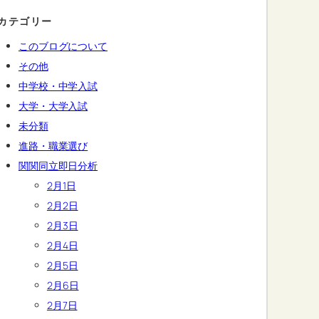
カテゴリー
このブログについて
その他
中学校・中学入試
大学・大学入試
未分類
進路・職業選び
関関同立即日分析
2月1日
2月2日
2月3日
2月4日
2月5日
2月6日
2月7日