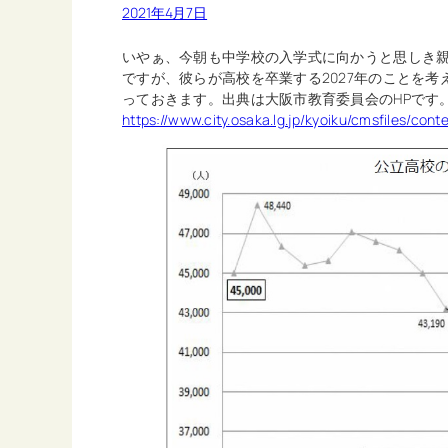
2021年4月7日
いやぁ、今朝も中学校の入学式に向かうと思しき親
ですが、彼らが高校を卒業する2027年のことを
っておきます。出典は大阪市教育委員会のHPです
https://www.city.osaka.lg.jp/kyoiku/cmsfiles/co