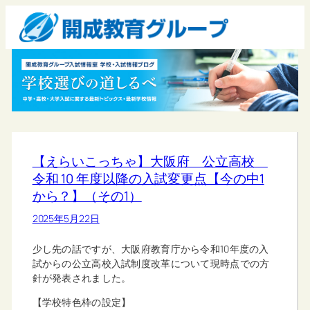
【えらいこっちゃ】大阪府 公立高校
令和 10 年度以降の入試変更点【今の中1
から？】（その1）
2025年5月22日
少し先の話ですが、大阪府教育庁から令和10年度の入
試からの公立高校入試制度改革について現時点での方
針が発表されました。
【学校特色枠の設定】