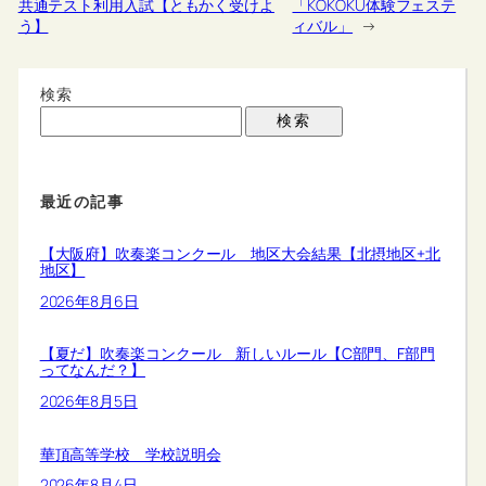
共通テスト利用入試【ともかく受けよ
「KOKOKU体験フェステ
う】
ィバル」
→
検索
検索
最近の記事
【大阪府】吹奏楽コンクール 地区大会結果【北摂地区+北
地区】
2026年8月6日
【夏だ】吹奏楽コンクール 新しいルール【C部門、F部門
ってなんだ？】
2026年8月5日
華頂高等学校 学校説明会
2026年8月4日