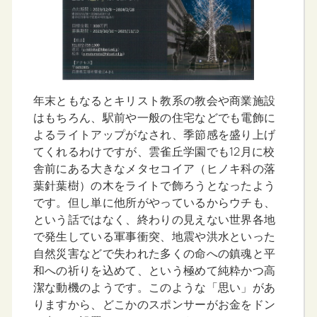
年末ともなるとキリスト教系の教会や商業施設
はもちろん、駅前や一般の住宅などでも電飾に
よるライトアップがなされ、季節感を盛り上げ
てくれるわけですが、雲雀丘学園でも12月に校
舎前にある大きなメタセコイア（ヒノキ科の落
葉針葉樹）の木をライトで飾ろうとなったよう
です。但し単に他所がやっているからウチも、
という話ではなく、終わりの見えない世界各地
で発生している軍事衝突、地震や洪水といった
自然災害などで失われた多くの命への鎮魂と平
和への祈りを込めて、という極めて純粋かつ高
潔な動機のようです。このような「思い」があ
りますから、どこかのスポンサーがお金をドン