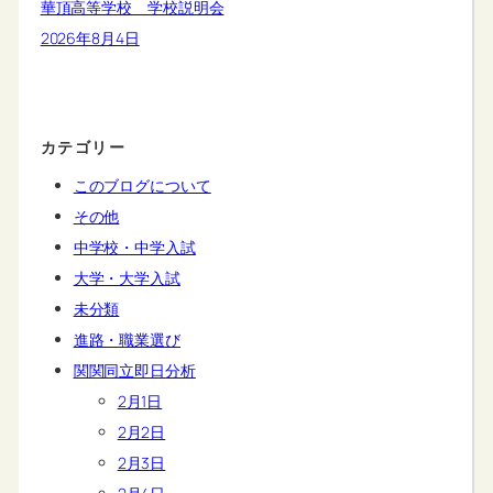
華頂高等学校 学校説明会
2026年8月4日
カテゴリー
このブログについて
その他
中学校・中学入試
大学・大学入試
未分類
進路・職業選び
関関同立即日分析
2月1日
2月2日
2月3日