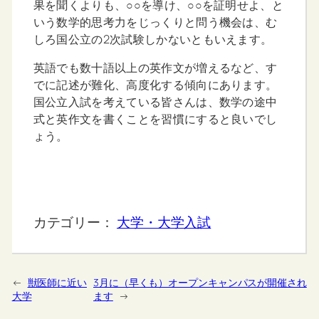
果を聞くよりも、○○を導け、○○を証明せよ、と
いう数学的思考力をじっくりと問う機会は、む
しろ国公立の2次試験しかないともいえます。
英語でも数十語以上の英作文が増えるなど、す
でに記述が難化、高度化する傾向にあります。
国公立入試を考えている皆さんは、数学の途中
式と英作文を書くことを習慣にすると良いでし
ょう。
カテゴリー：
大学・大学入試
←
獣医師に近い
3月に（早くも）オープンキャンパスが開催され
大学
ます
→