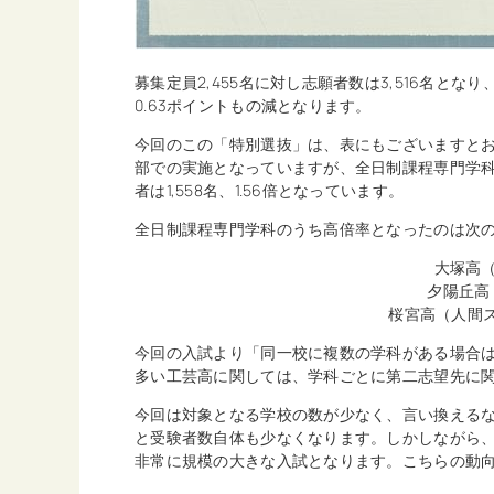
募集定員2,455名に対し志願者数は3,516名とな
0.63ポイントもの減となります。
今回のこの「特別選抜」は、表にもございますと
部での実施となっていますが、全日制課程専門学科に
者は1,558名、1.56倍となっています。
全日制課程専門学科のうち高倍率となったのは次
大塚高（
夕陽丘高（
桜宮高（人間ス
今回の入試より「同一校に複数の学科がある場合は
多い工芸高に関しては、学科ごとに第二志望先に
今回は対象となる学校の数が少なく、言い換える
と受験者数自体も少なくなります。しかしながら、
非常に規模の大きな入試となります。こちらの動