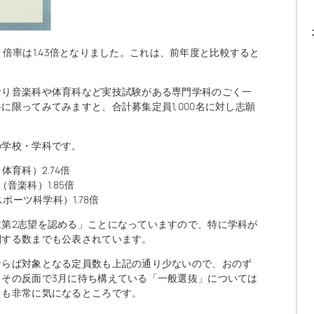
り、倍率は1.43倍となりました。これは、前年度と比較すると
おり音楽科や体育科など実技試験がある専門学科のごく一
限ってみてみますと、合計募集定員1,000名に対し志願
の学校・学科です。
体育科）2.74倍
音楽科）1.85倍
ポーツ科学科）1.78倍
第2志望を認める」ことになっていますので、特に学科が
関する数までも公表されています。
ならば対象となる定員数も上記の通り少ないので、おのず
その反面で3月に待ち構えている「一般選抜」については
向も非常に気になるところです。