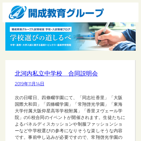
北河内私立中学校 合同説明会
2019年11月14日
次の日曜日、四條畷学園にて、「同志社香里」「大阪
国際大和田」「四條畷学園」「常翔啓光学園」「東海
大学付属大阪仰星高等学校附属」「香里ヌヴェール学
院」の6校合同のイベントが開催されます。生徒たちに
よるパネルディスカッションや制服ファッションショ
ーなど中学校選びの参考になりそうな楽しそうな内容
です。事前申し込みが必要ですので、常翔啓光学園の