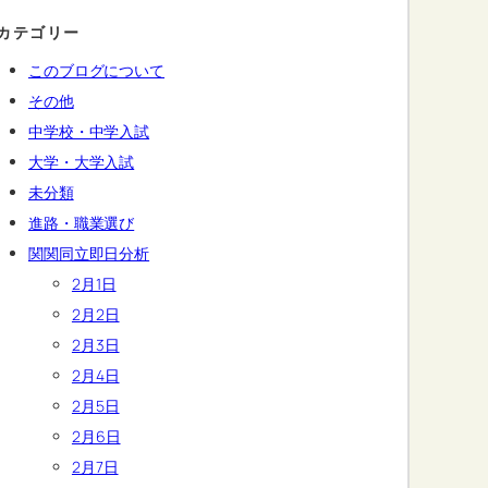
カテゴリー
このブログについて
その他
中学校・中学入試
大学・大学入試
未分類
進路・職業選び
関関同立即日分析
2月1日
2月2日
2月3日
2月4日
2月5日
2月6日
2月7日