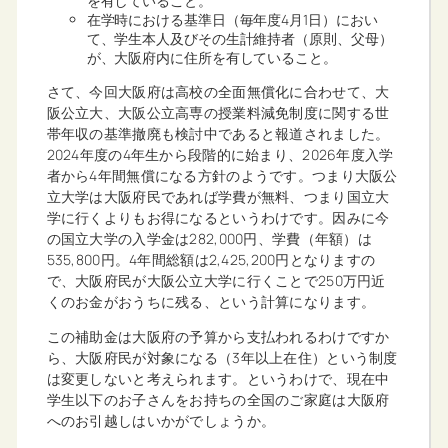
を有していること。
在学時における基準日（毎年度4月1日）におい
て、学生本人及びその生計維持者（原則、父母）
が、大阪府内に住所を有していること。
さて、今回大阪府は高校の全面無償化に合わせて、大
阪公立大、大阪公立高専の授業料減免制度に関する世
帯年収の基準撤廃も検討中であると報道されました。
2024年度の4年生から段階的に始まり、2026年度入学
者から4年間無償になる方針のようです。つまり大阪公
立大学は大阪府民であれば学費が無料、つまり国立大
学に行くよりもお得になるというわけです。因みに今
の国立大学の入学金は282,000円、学費（年額）は
535,800円。4年間総額は2,425,200円となりますの
で、大阪府民が大阪公立大学に行くことで250万円近
くのお金がおうちに残る、という計算になります。
この補助金は大阪府の予算から支払われるわけですか
ら、大阪府民が対象になる（3年以上在住）という制度
は変更しないと考えられます。というわけで、現在中
学生以下のお子さんをお持ちの全国のご家庭は大阪府
へのお引越しはいかがでしょうか。