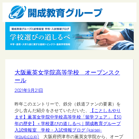
大阪薫英女学院高等学校 オープンスク
ール
2021年9月21日
昨年このエントリーで、鉄分（鉄道ファンの要素）を
少し含んだ紹介をさせていただいた、
【ことしもやり
ます】薫英女学院中学校高等学校「留学フェア」【30
年の歴史】 « 学校選びの道しるべ｜開成教育グループ
入試情報室 学校・入試情報ブログ (kaisei-
group.co.jp)
大阪府摂津市の薫英女学院から、オープ