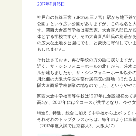
2017年11月15日
神戸市の各線三宮（JRのみ三ノ宮）駅から地下鉄
公園」という広い公園がありますが、この地名と
す。関西大倉高等学校は実業家、大倉喜八郎氏が1
体とする学校ですが、その大倉喜八郎氏の別荘が
の広大な土地を公園にでも、と豪快に寄付してい
もしれません。
それはさておき、再び学校の方の話に戻りますが、1
近く、ザ・シンフォニーホールの北）から、茨木に
ルが建ちましたが、ザ・シンフォニーホール以外
川北側の大阪大学医学部付属病院の跡地（ほたる
阪大倉商業学校創業の地なのでした、というやや
関西大倉中学校高等学校は1997年に創設後初めて
高3が、2007年には全コースが共学となり、今
特進S、特進、総合に加えて中学校から上がってく
それぞれのトップクラスからは、毎年のように京
（2017年度入試では京都大3、大阪大17）