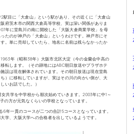
で2駅目に「大倉山」という駅があり、その近くに「大倉山
大阪府茨木市の関西大倉高等学校、実は深い関係がありま
907年に堂島川の南に開校した「大阪大倉商業学校」を母
あったのが神戸の「大倉山」というわけです。神戸市にそ
ます。単に売却していたら、地名に名前は残らなかったか
963年（昭和38年）大阪市北区大淀（今の金蘭会中高の
移転します。（その跡地にはABC朝日放送やプラザホテ
の施設は現在解体されています。その朝日放送は現在堂島
まち）に移転していますが、実はその川の向かい側が、大
こしいお話でした。）
男女共学を中学校から順次始めていきます。2003年に中1～
や女子の方が元気なくらいの学校となっています。
る6年一貫のコースが二つの合計5コースとなっています。
都大学、大阪大学への合格者を出しているようです。