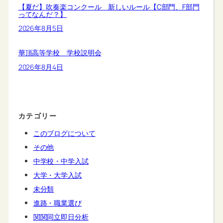
【夏だ】吹奏楽コンクール 新しいルール【C部門、F部門
ってなんだ？】
2026年8月5日
華頂高等学校 学校説明会
2026年8月4日
カテゴリー
このブログについて
その他
中学校・中学入試
大学・大学入試
未分類
進路・職業選び
関関同立即日分析