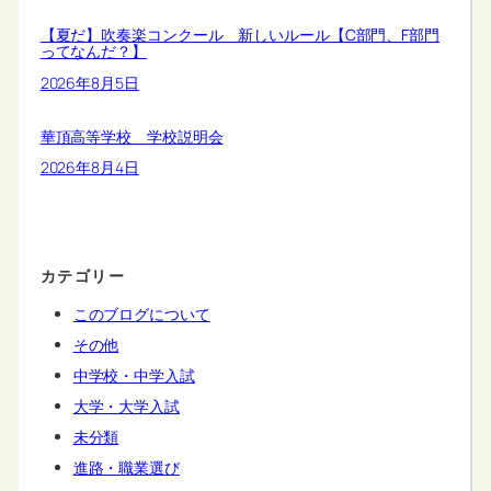
【夏だ】吹奏楽コンクール 新しいルール【C部門、F部門
ってなんだ？】
2026年8月5日
華頂高等学校 学校説明会
2026年8月4日
カテゴリー
このブログについて
その他
中学校・中学入試
大学・大学入試
未分類
進路・職業選び