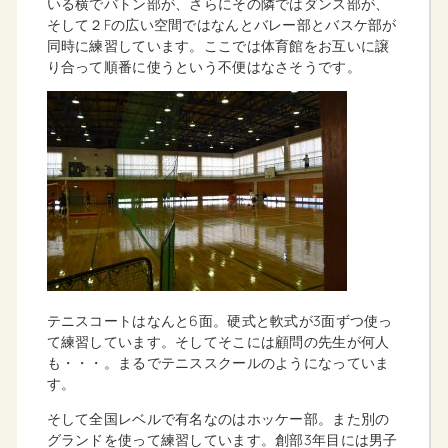
いる横でバトン部が、さらにその隣ではダンス部が、
そして２Fの広い空間ではなんとバレー部とバスケ部が
同時に練習しています。ここでは体育館をお互いに譲
り合って順番に使うという不便はなさそうです。
テニスコートはなんと6面。硬式と軟式が3面ずつ使っ
て練習しています。そしてそこには顧問の先生が何人
も・・・。まるでテニススクールのようになっていま
す。
そして全国レベルで有名なのはホッケー部。また別の
グランドを使って練習しています。創部3年目には男子