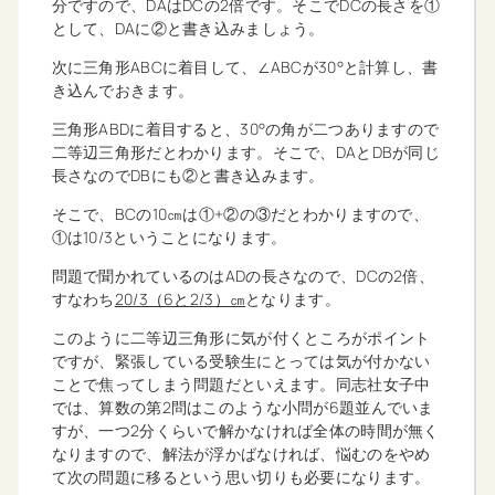
分ですので、DAはDCの2倍です。そこでDCの長さを①
として、DAに②と書き込みましょう。
次に三角形ABCに着目して、∠ABCが30°と計算し、書
き込んでおきます。
三角形ABDに着目すると、30°の角が二つありますので
二等辺三角形だとわかります。そこで、DAとDBが同じ
長さなのでDBにも②と書き込みます。
そこで、BCの10㎝は①+②の③だとわかりますので、
①は10/3ということになります。
問題で聞かれているのはADの長さなので、DCの2倍、
すなわち
20/3（6と2/3）㎝
となります。
このように二等辺三角形に気が付くところがポイント
ですが、緊張している受験生にとっては気が付かない
ことで焦ってしまう問題だといえます。同志社女子中
では、算数の第2問はこのような小問が6題並んでいま
すが、一つ2分くらいで解かなければ全体の時間が無く
なりますので、解法が浮かばなければ、悩むのをやめ
て次の問題に移るという思い切りも必要になります。